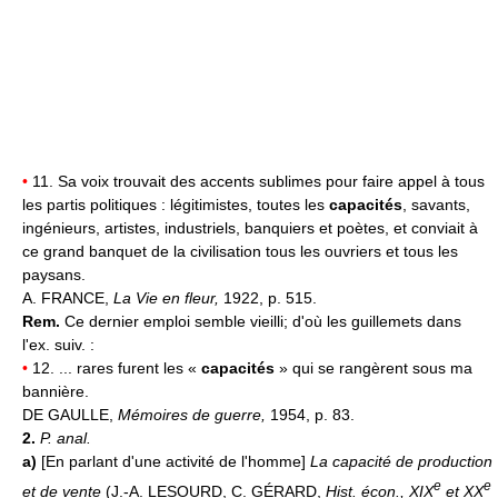
•
11. Sa voix trouvait des accents sublimes pour faire appel à tous
les partis politiques : légitimistes, toutes les
capacités
, savants,
ingénieurs, artistes, industriels, banquiers et poètes, et conviait à
ce grand banquet de la civilisation tous les ouvriers et tous les
paysans.
A. FRANCE,
La Vie en fleur,
1922, p. 515.
Rem.
Ce dernier emploi semble vieilli; d'où les guillemets dans
l'ex. suiv. :
•
12. ... rares furent les «
capacités
» qui se rangèrent sous ma
bannière.
DE GAULLE,
Mémoires de guerre,
1954, p. 83.
2.
P. anal.
a)
[En parlant d'une activité de l'homme]
La capacité de production
e
e
et de vente
(J.-A. LESOURD, C. GÉRARD,
Hist. écon., XIX
et XX