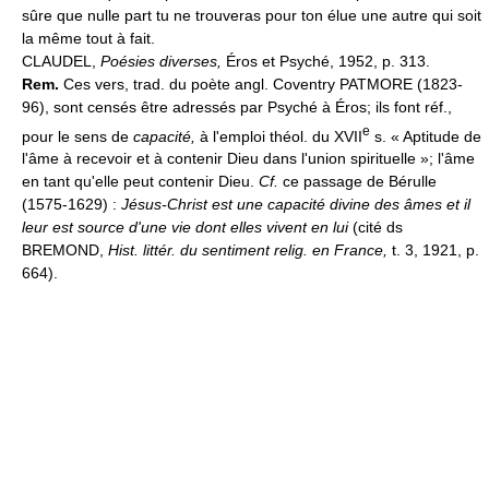
sûre que nulle part tu ne trouveras pour ton élue une autre qui soit
la même tout à fait.
CLAUDEL,
Poésies diverses,
Éros et Psyché, 1952, p. 313.
Rem.
Ces vers, trad. du poète angl. Coventry PATMORE (1823-
96), sont censés être adressés par Psyché à Éros; ils font réf.,
e
pour le sens de
capacité,
à l'emploi théol. du XVII
s. « Aptitude de
l'âme à recevoir et à contenir Dieu dans l'union spirituelle »; l'âme
en tant qu'elle peut contenir Dieu.
Cf.
ce passage de Bérulle
(1575-1629) :
Jésus-Christ est une capacité divine des âmes et il
leur est source d'une vie dont elles vivent en lui
(cité ds
BREMOND,
Hist. littér. du sentiment relig. en France,
t. 3, 1921, p.
664).