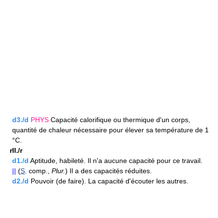
d3./d
PHYS
Capacité calorifique ou thermique d'un corps,
quantité de chaleur nécessaire pour élever sa température de 1
°C.
rII./r
d1./d
Aptitude, habileté. Il n'a aucune capacité pour ce travail.
||
(
S
. comp.,
Plur.
) Il a des capacités réduites.
d2./d
Pouvoir (de faire). La capacité d'écouter les autres.