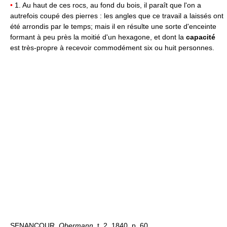
•
1. Au haut de ces rocs, au fond du bois, il paraît que l'on a
autrefois coupé des pierres : les angles que ce travail a laissés ont
été arrondis par le temps; mais il en résulte une sorte d'enceinte
formant à peu près la moitié d'un hexagone, et dont la
capacité
est très-propre à recevoir commodément six ou huit personnes.
SENANCOUR,
Obermann,
t. 2, 1840, p. 60.