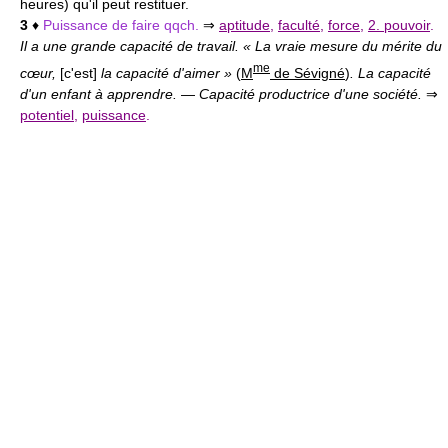
heures) qu'il peut restituer.
3
♦
Puissance de faire qqch.
⇒
aptitude
,
faculté
,
force
,
2. pouvoir
.
Il a une grande capacité de travail. « La vraie mesure du mérite du
me
cœur,
[c'est]
la capacité d'aimer »
(
M
de Sévigné
)
. La capacité
d'un enfant à apprendre.
—
Capacité productrice d'une société.
⇒
potentiel
,
puissance
.