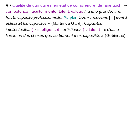
4
♦
Qualité de qqn qui est en état de comprendre, de faire qqch.
⇒
compétence
,
faculté
,
mérite
,
talent
,
valeur
.
Il a une grande, une
haute capacité professionnelle.
Au plur.
Des « médecins
[...]
dont il
utiliserait les capacités »
(
Martin du Gard
)
. Capacités
intellectuelles
(
⇒
intelligence
)
, artistiques
(
⇒
talent
)
. « c'est à
l'examen des choses que se bornent mes capacités »
(
Gobineau
)
.