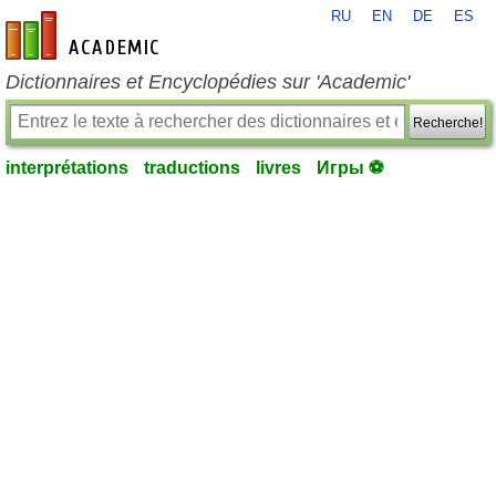
RU
EN
DE
ES
fr-academic.com
Dictionnaires et Encyclopédies sur 'Academic'
Recherche!
interprétations
traductions
livres
Игры ⚽