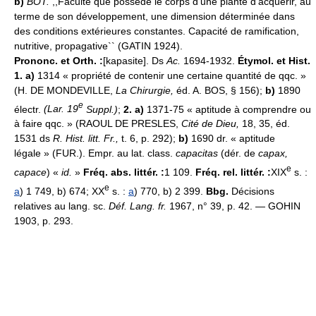
b)
BOT.
,,Faculté que possède le corps d'une plante d'acquérir, au
terme de son développement, une dimension déterminée dans
des conditions extérieures constantes. Capacité de ramification,
nutritive, propagative`` (GATIN 1924).
Prononc. et Orth. :
[kapasite]. Ds
Ac.
1694-1932.
Étymol. et Hist.
1. a)
1314 « propriété de contenir une certaine quantité de qqc. »
(H. DE MONDEVILLE,
La Chirurgie,
éd. A. BOS, § 156);
b)
1890
e
électr.
(Lar. 19
Suppl.)
;
2. a)
1371-75 « aptitude à comprendre ou
à faire qqc. » (RAOUL DE PRESLES,
Cité de Dieu,
18, 35, éd.
1531 ds
R. Hist. litt. Fr.,
t. 6, p. 292);
b)
1690 dr. « aptitude
légale » (FUR.). Empr. au lat. class.
capacitas
(dér. de
capax,
e
capace
) «
id.
»
Fréq. abs. littér. :
1 109.
Fréq. rel. littér. :
XIX
s. :
e
a
) 1 749, b) 674; XX
s. :
a
) 770, b) 2 399.
Bbg.
Décisions
relatives au lang. sc.
Déf. Lang. fr.
1967, n° 39, p. 42. — GOHIN
1903, p. 293.