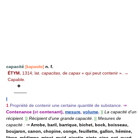
capacité
[kapasite]
n. f.
ÉTYM.
1314; lat.
capacitas,
de
capax
« qui peut contenir ». →
Capable.
❖
———
I
1
Propriété de contenir une certaine quantité de substance.
⇒
Contenance (
et
contenant),
mesure
,
volume
.
||
La capacité d'un
récipient.
||
Récipient d'une grande capacité.
||
Mesures de
capacité :
⇒
Arrobe, baril, barrique, bichet, bock, boisseau,
boujaron, canon, chopine, conge, feuillette, gallon, hémine,
litron, médimne, minot, muid, picotin, pinte, pipe, pot, quart,