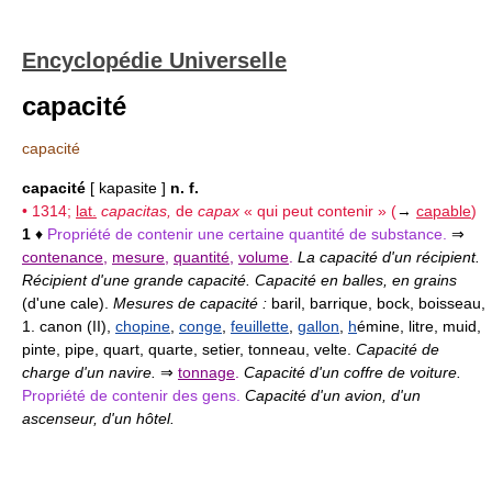
Encyclopédie Universelle
capacité
capacité
capacité
[ kapasite ]
n. f.
• 1314;
lat.
capacitas,
de
capax
« qui peut contenir » (
→
capable
)
1
♦
Propriété de contenir une certaine quantité de substance.
⇒
contenance
,
mesure
,
quantité
,
volume
.
La capacité d'un récipient.
Récipient d'une grande capacité. Capacité en balles, en grains
(d'une cale).
Mesures de capacité :
baril, barrique, bock, boisseau,
1. canon (II),
chopine
,
conge
,
feuillette
,
gallon
,
h
émine, litre, muid,
pinte, pipe, quart, quarte, setier, tonneau, velte.
Capacité de
charge d'un navire.
⇒
tonnage
.
Capacité d'un coffre de voiture.
Propriété de contenir des gens.
Capacité d'un avion, d'un
ascenseur, d'un hôtel.